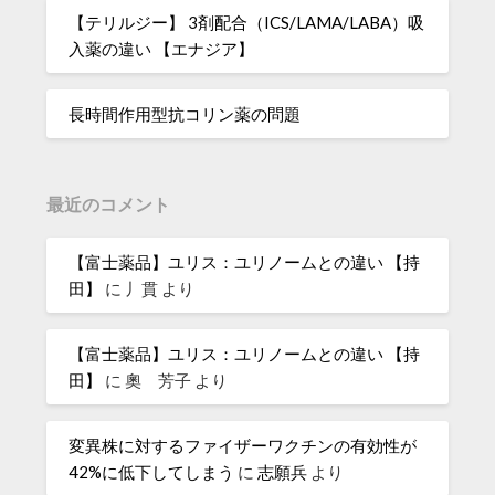
【テリルジー】 3剤配合（ICS/LAMA/LABA）吸
入薬の違い 【エナジア】
長時間作用型抗コリン薬の問題
最近のコメント
【富士薬品】ユリス：ユリノームとの違い 【持
田】
に
丿貫
より
【富士薬品】ユリス：ユリノームとの違い 【持
田】
に
奧 芳子
より
変異株に対するファイザーワクチンの有効性が
42%に低下してしまう
に
志願兵
より