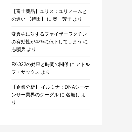
【富士薬品】ユリス：ユリノームと
の違い 【持田】
に
奧 芳子
より
変異株に対するファイザーワクチン
の有効性が42%に低下してしまう
に
志願兵
より
FX-322の効果と時間の関係
に
アドル
フ・サックス
より
【企業分析】 イルミナ：DNAシーケ
ンサー業界のグーグル
に
名無し
よ
り