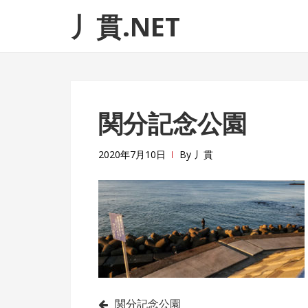
ナ
コ
丿貫.NET
ビ
ン
ゲ
テ
ー
ン
シ
ツ
ョ
へ
関分記念公園
ン
ス
へ
キ
ス
ッ
2020年7月10日
By
丿貫
キ
プ
ッ
プ
関分記念公園