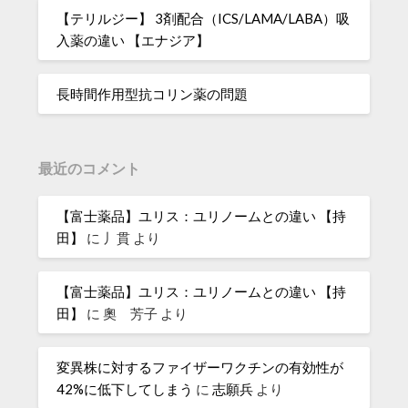
【テリルジー】 3剤配合（ICS/LAMA/LABA）吸
入薬の違い 【エナジア】
長時間作用型抗コリン薬の問題
最近のコメント
【富士薬品】ユリス：ユリノームとの違い 【持
田】
に
丿貫
より
【富士薬品】ユリス：ユリノームとの違い 【持
田】
に
奧 芳子
より
変異株に対するファイザーワクチンの有効性が
42%に低下してしまう
に
志願兵
より