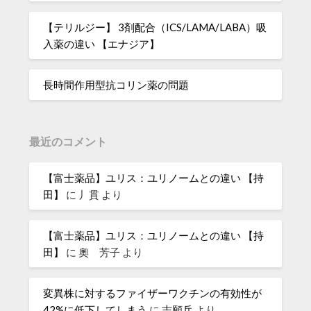
【テリルジー】 3剤配合（ICS/LAMA/LABA）吸
入薬の違い 【エナジア】
長時間作用型抗コリン薬の問題
最近のコメント
【富士薬品】ユリス：ユリノームとの違い 【持
田】
に
丿貫
より
【富士薬品】ユリス：ユリノームとの違い 【持
田】
に
奧 芳子
より
変異株に対するファイザーワクチンの有効性が
42%に低下してしまう
に
志願兵
より