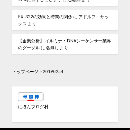
FX-322の効果と時間の関係
に
アドルフ・サッ
クス
より
【企業分析】 イルミナ：DNAシーケンサー業界
のグーグル
に
名無し
より
トップページ
>
201902a4
にほんブログ村