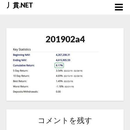
Skip
丿貫.NET
to
content
201902a4
コメントを残す