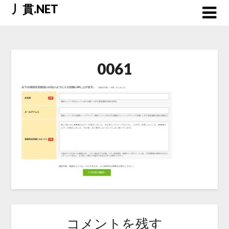
Skip
丿貫.NET
to
content
0061
コメントを残す