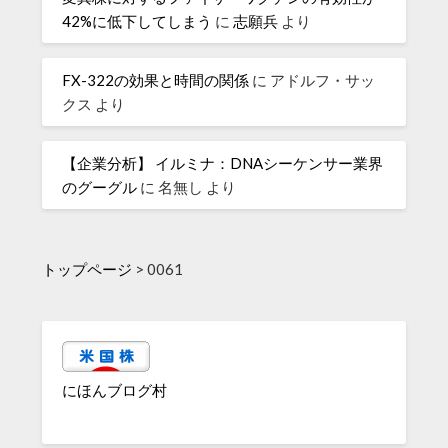
42%に低下してしまう
に
志願兵
より
FX-322の効果と時間の関係
に
アドルフ・サッ
クス
より
【企業分析】 イルミナ：DNAシーケンサー業界
のグーグル
に
名無し
より
トップページ
>
0061
にほんブログ村