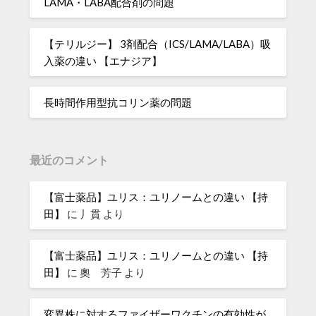
LAMA・LABA配合剤の問題
【テリルジー】 3剤配合（ICS/LAMA/LABA）吸
入薬の違い 【エナジア】
長時間作用型抗コリン薬の問題
最近のコメント
【富士薬品】ユリス：ユリノームとの違い 【持
田】
に
丿貫
より
【富士薬品】ユリス：ユリノームとの違い 【持
田】
に
奧 芳子
より
変異株に対するファイザーワクチンの有効性が