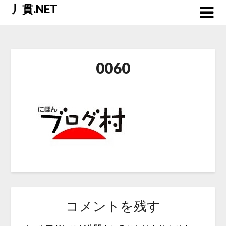
Skip
丿貫.NET
to
content
0060
コメントを残す