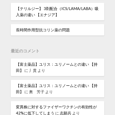
【テリルジー】 3剤配合（ICS/LAMA/LABA）吸
入薬の違い 【エナジア】
長時間作用型抗コリン薬の問題
最近のコメント
【富士薬品】ユリス：ユリノームとの違い 【持
田】
に
丿貫
より
【富士薬品】ユリス：ユリノームとの違い 【持
田】
に
奧 芳子
より
変異株に対するファイザーワクチンの有効性が
42%に低下してしまう
に
志願兵
より