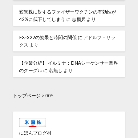
変異株に対するファイザーワクチンの有効性が
42%に低下してしまう
に
志願兵
より
FX-322の効果と時間の関係
に
アドルフ・サッ
クス
より
【企業分析】 イルミナ：DNAシーケンサー業界
のグーグル
に
名無し
より
トップページ
>
005
にほんブログ村