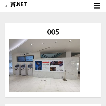
Skip
丿貫.NET
to
content
005