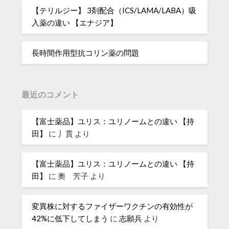
【テリルジー】 3剤配合（ICS/LAMA/LABA）吸
入薬の違い 【エナジア】
長時間作用型抗コリン薬の問題
最近のコメント
【富士薬品】ユリス：ユリノームとの違い 【持
田】
に
丿貫
より
【富士薬品】ユリス：ユリノームとの違い 【持
田】
に
奧 芳子
より
変異株に対するファイザーワクチンの有効性が
42%に低下してしまう
に
志願兵
より