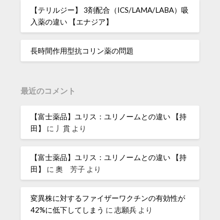
【テリルジー】 3剤配合（ICS/LAMA/LABA）吸
入薬の違い 【エナジア】
長時間作用型抗コリン薬の問題
最近のコメント
【富士薬品】ユリス：ユリノームとの違い 【持
田】
に
丿貫
より
【富士薬品】ユリス：ユリノームとの違い 【持
田】
に
奧 芳子
より
変異株に対するファイザーワクチンの有効性が
42%に低下してしまう
に
志願兵
より