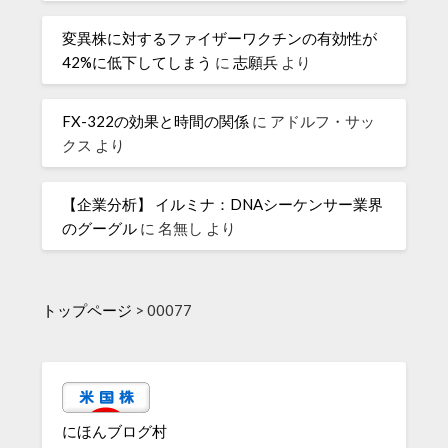
変異株に対するファイザーワクチンの有効性が
42%に低下してしまう
に
志願兵
より
FX-322の効果と時間の関係
に
アドルフ・サッ
クス
より
【企業分析】 イルミナ：DNAシーケンサー業界
のグーグル
に
名無し
より
トップページ
>
00077
にほんブログ村