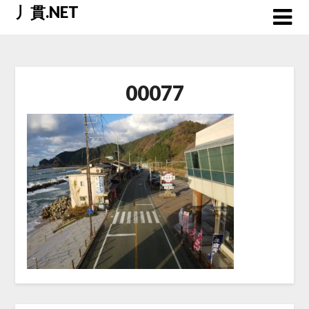
Skip
丿貫.NET
to
content
00077