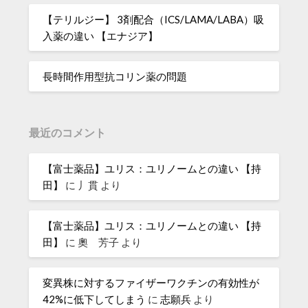
【テリルジー】 3剤配合（ICS/LAMA/LABA）吸
入薬の違い 【エナジア】
長時間作用型抗コリン薬の問題
最近のコメント
【富士薬品】ユリス：ユリノームとの違い 【持
田】
に
丿貫
より
【富士薬品】ユリス：ユリノームとの違い 【持
田】
に
奧 芳子
より
変異株に対するファイザーワクチンの有効性が
42%に低下してしまう
に
志願兵
より