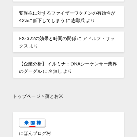
変異株に対するファイザーワクチンの有効性が
42%に低下してしまう
に
志願兵
より
FX-322の効果と時間の関係
に
アドルフ・サッ
クス
より
【企業分析】 イルミナ：DNAシーケンサー業界
のグーグル
に
名無し
より
トップページ
>
藩とお米
にほんブログ村