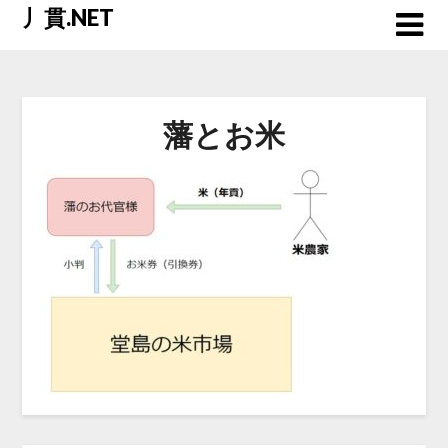
Skip
丿貫.NET
to
content
藩とお米