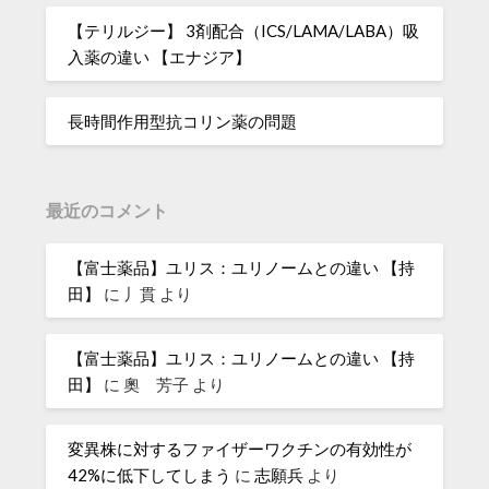
【テリルジー】 3剤配合（ICS/LAMA/LABA）吸
入薬の違い 【エナジア】
長時間作用型抗コリン薬の問題
最近のコメント
【富士薬品】ユリス：ユリノームとの違い 【持
田】
に
丿貫
より
【富士薬品】ユリス：ユリノームとの違い 【持
田】
に
奧 芳子
より
変異株に対するファイザーワクチンの有効性が
42%に低下してしまう
に
志願兵
より