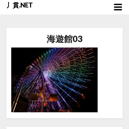
Skip
丿貫.NET
to
content
海遊館03