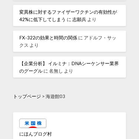
変異株に対するファイザーワクチンの有効性が
42%に低下してしまう
に
志願兵
より
FX-322の効果と時間の関係
に
アドルフ・サッ
クス
より
【企業分析】 イルミナ：DNAシーケンサー業界
のグーグル
に
名無し
より
トップページ
>
海遊館03
にほんブログ村