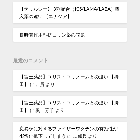
【テリルジー】 3剤配合（ICS/LAMA/LABA）吸
入薬の違い 【エナジア】
長時間作用型抗コリン薬の問題
最近のコメント
【富士薬品】ユリス：ユリノームとの違い 【持
田】
に
丿貫
より
【富士薬品】ユリス：ユリノームとの違い 【持
田】
に
奧 芳子
より
変異株に対するファイザーワクチンの有効性が
42%に低下してしまう
に
志願兵
より