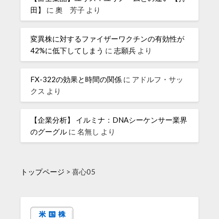
田】
に
奧 芳子
より
変異株に対するファイザーワクチンの有効性が
42%に低下してしまう
に
志願兵
より
FX-322の効果と時間の関係
に
アドルフ・サッ
クス
より
【企業分析】 イルミナ：DNAシーケンサー業界
のグーグル
に
名無し
より
トップページ
>
喜心05