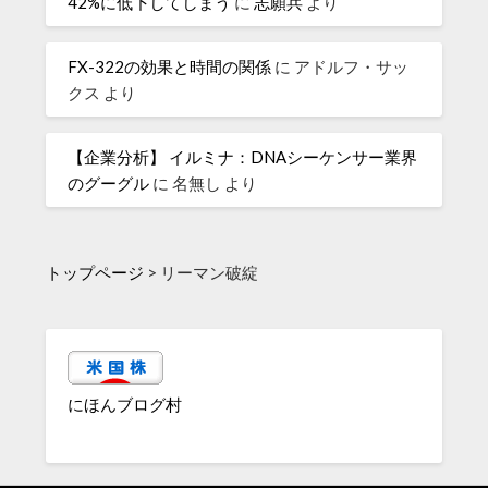
42%に低下してしまう
に
志願兵
より
FX-322の効果と時間の関係
に
アドルフ・サッ
クス
より
【企業分析】 イルミナ：DNAシーケンサー業界
のグーグル
に
名無し
より
トップページ
>
リーマン破綻
にほんブログ村