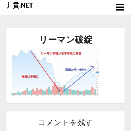
Skip
丿貫.NET
to
content
リーマン破綻
コメントを残す