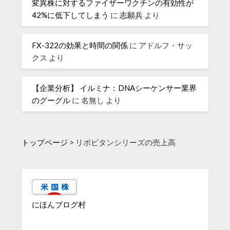
変異株に対するファイザーワクチンの有効性が
42%に低下してしまう
に
志願兵
より
FX-322の効果と時間の関係
に
アドルフ・サッ
クス
より
【企業分析】 イルミナ：DNAシーケンサー業界
のグーグル
に
名無し
より
トップページ
>
リポビタンシリーズの売上高
にほんブログ村