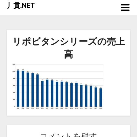
Skip
丿貫.NET
to
content
リポビタンシリーズの売上
高
コメントを残す