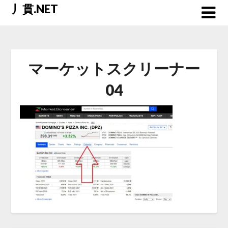
Skip
丿貫.NET
to
content
マーケットスクリーナー
04