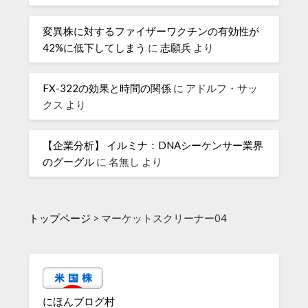
変異株に対するファイザーワクチンの有効性が
42%に低下してしまう
に
志願兵
より
FX-322の効果と時間の関係
に
アドルフ・サッ
クス
より
【企業分析】 イルミナ：DNAシーケンサー業界
のグーグル
に
名無し
より
トップページ
>
マーケットスクリーナー04
にほんブログ村