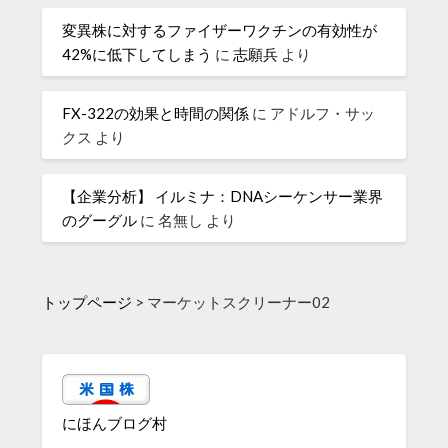
変異株に対するファイザーワクチンの有効性が
42%に低下してしまう
に
志願兵
より
FX-322の効果と時間の関係
に
アドルフ・サッ
クス
より
【企業分析】 イルミナ：DNAシーケンサー業界
のグーグル
に
名無し
より
トップページ
>
マーケットスクリーナー02
にほんブログ村