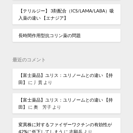
【テリルジー】 3剤配合（ICS/LAMA/LABA）吸
入薬の違い 【エナジア】
長時間作用型抗コリン薬の問題
最近のコメント
【富士薬品】ユリス：ユリノームとの違い 【持
田】
に
丿貫
より
【富士薬品】ユリス：ユリノームとの違い 【持
田】
に
奧 芳子
より
変異株に対するファイザーワクチンの有効性が
42%に低下してしまう
に
志願兵
より