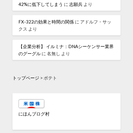
42%に低下してしまう
に
志願兵
より
FX-322の効果と時間の関係
に
アドルフ・サッ
クス
より
【企業分析】 イルミナ：DNAシーケンサー業界
のグーグル
に
名無し
より
トップページ
>
ポテト
にほんブログ村