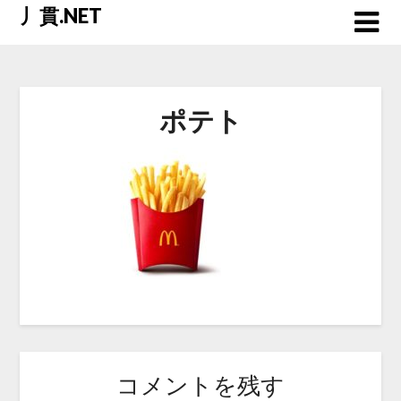
Skip
丿貫.NET
to
content
ポテト
コメントを残す