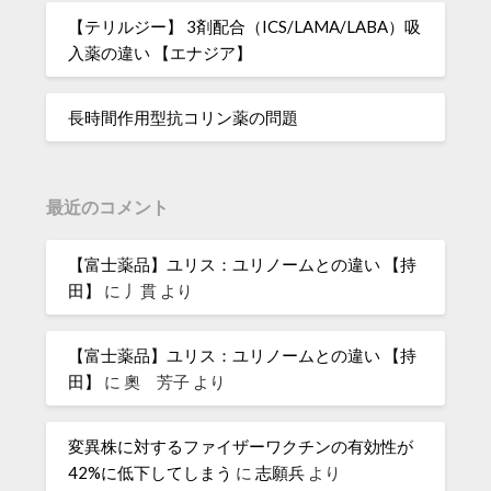
【テリルジー】 3剤配合（ICS/LAMA/LABA）吸
入薬の違い 【エナジア】
長時間作用型抗コリン薬の問題
最近のコメント
【富士薬品】ユリス：ユリノームとの違い 【持
田】
に
丿貫
より
【富士薬品】ユリス：ユリノームとの違い 【持
田】
に
奧 芳子
より
変異株に対するファイザーワクチンの有効性が
42%に低下してしまう
に
志願兵
より