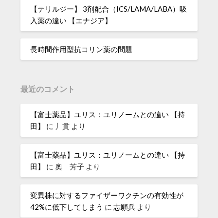
【テリルジー】 3剤配合（ICS/LAMA/LABA）吸
入薬の違い 【エナジア】
長時間作用型抗コリン薬の問題
最近のコメント
【富士薬品】ユリス：ユリノームとの違い 【持
田】
に
丿貫
より
【富士薬品】ユリス：ユリノームとの違い 【持
田】
に
奧 芳子
より
変異株に対するファイザーワクチンの有効性が
42%に低下してしまう
に
志願兵
より