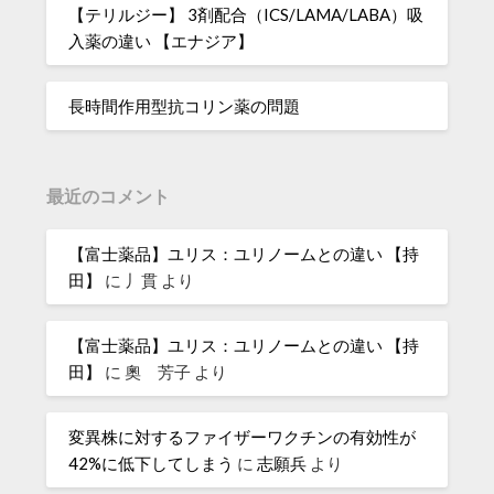
【テリルジー】 3剤配合（ICS/LAMA/LABA）吸
入薬の違い 【エナジア】
長時間作用型抗コリン薬の問題
最近のコメント
【富士薬品】ユリス：ユリノームとの違い 【持
田】
に
丿貫
より
【富士薬品】ユリス：ユリノームとの違い 【持
田】
に
奧 芳子
より
変異株に対するファイザーワクチンの有効性が
42%に低下してしまう
に
志願兵
より