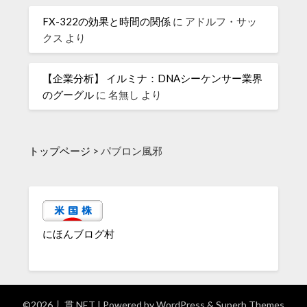
FX-322の効果と時間の関係
に
アドルフ・サッ
クス
より
【企業分析】 イルミナ：DNAシーケンサー業界
のグーグル
に
名無し
より
トップページ
>
パブロン風邪
にほんブログ村
©2026 丿貫.NET
| Powered by
WordPress
&
Superb Themes