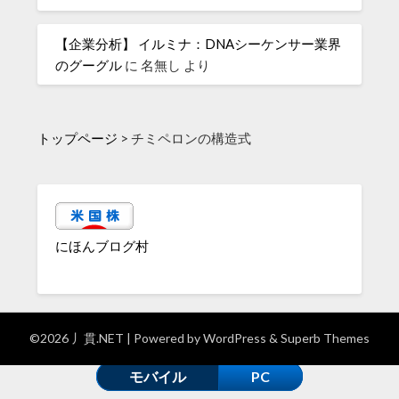
【企業分析】 イルミナ：DNAシーケンサー業界
のグーグル
に
名無し
より
トップページ
>
チミペロンの構造式
にほんブログ村
©2026 丿貫.NET
| Powered by
WordPress
&
Superb Themes
モバイル
PC