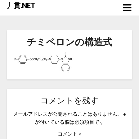
Skip
丿貫.NET
to
content
チミペロンの構造式
コメントを残す
メールアドレスが公開されることはありません。
※
が付いている欄は必須項目です
コメント
※