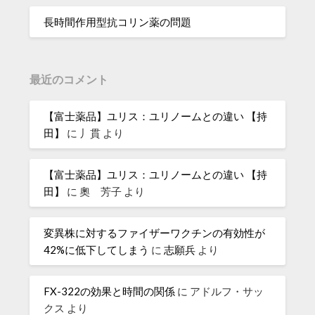
長時間作用型抗コリン薬の問題
最近のコメント
【富士薬品】ユリス：ユリノームとの違い 【持
田】
に
丿貫
より
【富士薬品】ユリス：ユリノームとの違い 【持
田】
に
奧 芳子
より
変異株に対するファイザーワクチンの有効性が
42%に低下してしまう
に
志願兵
より
FX-322の効果と時間の関係
に
アドルフ・サッ
クス
より