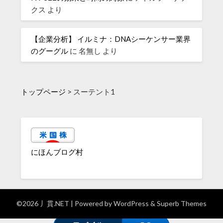
クス
より
【企業分析】 イルミナ：DNAシーケンサー業界
のグーグル
に
名無し
より
トップページ
>
スーテント1
にほんブログ村
©2026 丿貫.NET
| Powered by
WordPress
&
Superb Themes