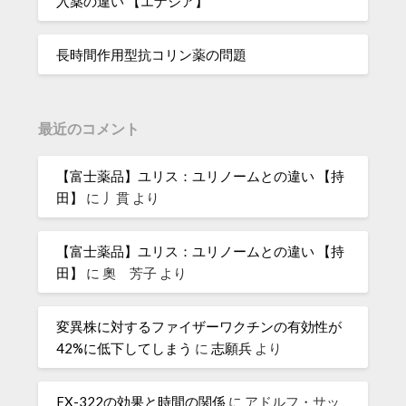
入薬の違い 【エナジア】
長時間作用型抗コリン薬の問題
最近のコメント
【富士薬品】ユリス：ユリノームとの違い 【持
田】
に
丿貫
より
【富士薬品】ユリス：ユリノームとの違い 【持
田】
に
奧 芳子
より
変異株に対するファイザーワクチンの有効性が
42%に低下してしまう
に
志願兵
より
FX-322の効果と時間の関係
に
アドルフ・サッ