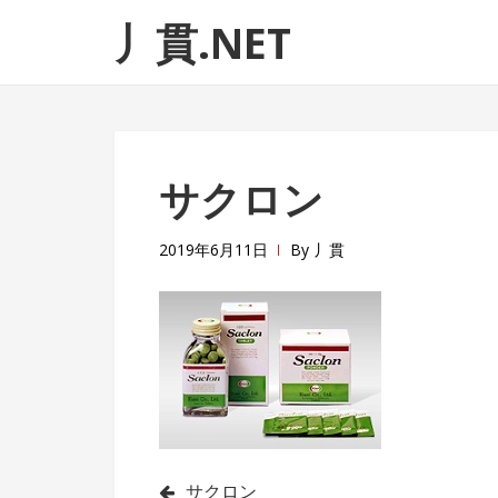
ナ
コ
丿貫.NET
ビ
ン
ゲ
テ
ー
ン
シ
ツ
ョ
へ
サクロン
ン
ス
へ
キ
ス
ッ
2019年6月11日
By
丿貫
キ
プ
ッ
プ
サクロン