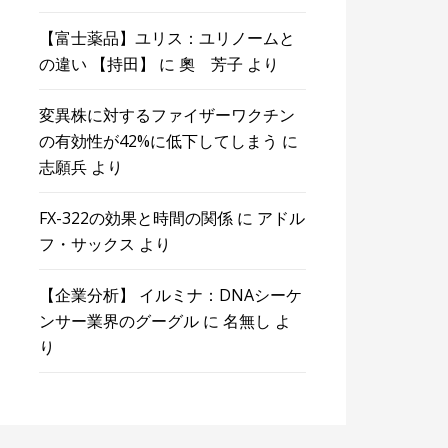
【富士薬品】ユリス：ユリノームと
の違い 【持田】
に
奧 芳子
より
変異株に対するファイザーワクチン
の有効性が42%に低下してしまう
に
志願兵
より
FX-322の効果と時間の関係
に
アドル
フ・サックス
より
【企業分析】 イルミナ：DNAシーケ
ンサー業界のグーグル
に
名無し
よ
り