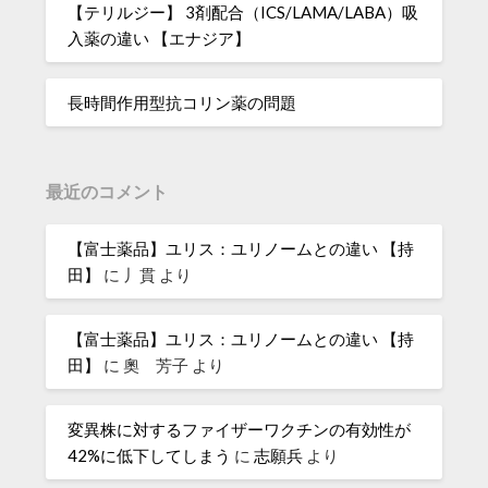
【テリルジー】 3剤配合（ICS/LAMA/LABA）吸
入薬の違い 【エナジア】
長時間作用型抗コリン薬の問題
最近のコメント
【富士薬品】ユリス：ユリノームとの違い 【持
田】
に
丿貫
より
【富士薬品】ユリス：ユリノームとの違い 【持
田】
に
奧 芳子
より
変異株に対するファイザーワクチンの有効性が
42%に低下してしまう
に
志願兵
より