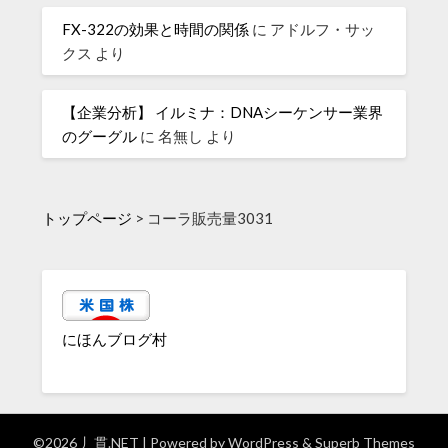
FX-322の効果と時間の関係
に
アドルフ・サッ
クス
より
【企業分析】 イルミナ：DNAシーケンサー業界
のグーグル
に
名無し
より
トップページ
>
コーラ販売量3031
にほんブログ村
©2026 丿貫.NET
| Powered by
WordPress
&
Superb Themes