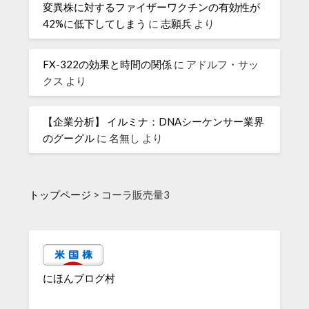
変異株に対するファイザーワクチンの有効性が
42%に低下してしまう
に
志願兵
より
FX-322の効果と時間の関係
に
アドルフ・サッ
クス
より
【企業分析】 イルミナ：DNAシーケンサー業界
のグーグル
に
名無し
より
トップページ
>
コーラ販売量3
にほんブログ村