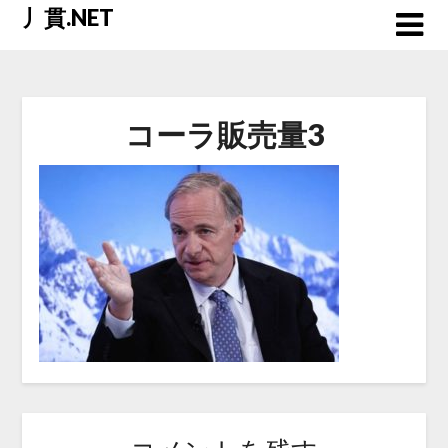
Skip
丿貫.NET
to
content
コーラ販売量3