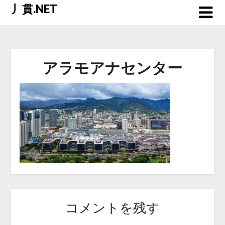
Skip
丿貫.NET
to
content
アラモアナセンター
コメントを残す