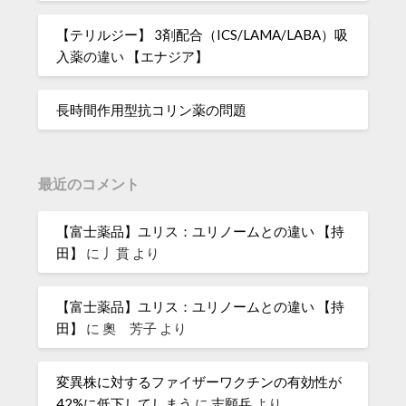
【テリルジー】 3剤配合（ICS/LAMA/LABA）吸
入薬の違い 【エナジア】
長時間作用型抗コリン薬の問題
最近のコメント
【富士薬品】ユリス：ユリノームとの違い 【持
田】
に
丿貫
より
【富士薬品】ユリス：ユリノームとの違い 【持
田】
に
奧 芳子
より
変異株に対するファイザーワクチンの有効性が
42%に低下してしまう
に
志願兵
より