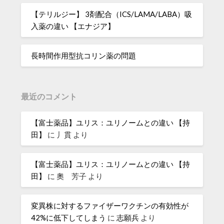
【テリルジー】 3剤配合（ICS/LAMA/LABA）吸
入薬の違い 【エナジア】
長時間作用型抗コリン薬の問題
最近のコメント
【富士薬品】ユリス：ユリノームとの違い 【持
田】
に
丿貫
より
【富士薬品】ユリス：ユリノームとの違い 【持
田】
に
奧 芳子
より
変異株に対するファイザーワクチンの有効性が
42%に低下してしまう
に
志願兵
より