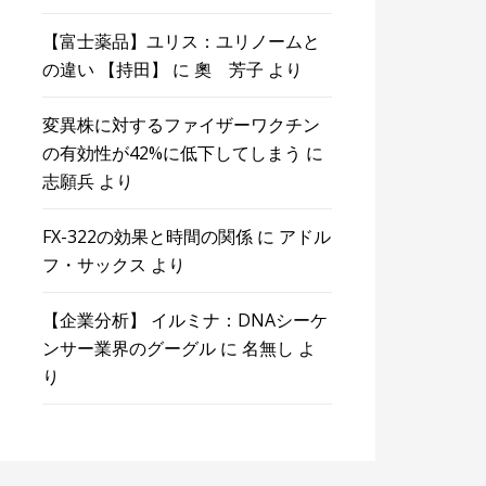
【富士薬品】ユリス：ユリノームと
の違い 【持田】
に
奧 芳子
より
変異株に対するファイザーワクチン
の有効性が42%に低下してしまう
に
志願兵
より
FX-322の効果と時間の関係
に
アドル
フ・サックス
より
【企業分析】 イルミナ：DNAシーケ
ンサー業界のグーグル
に
名無し
よ
り