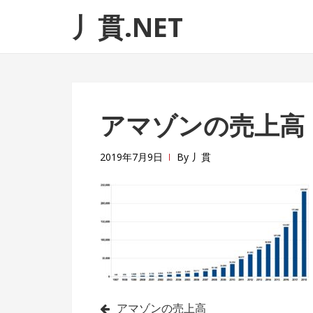
ナ
コ
丿貫.NET
ビ
ン
ゲ
テ
ー
ン
シ
ツ
ョ
へ
アマゾンの売上高
ン
ス
へ
キ
ス
ッ
2019年7月9日
By
丿貫
キ
プ
ッ
プ
投
アマゾンの売上高