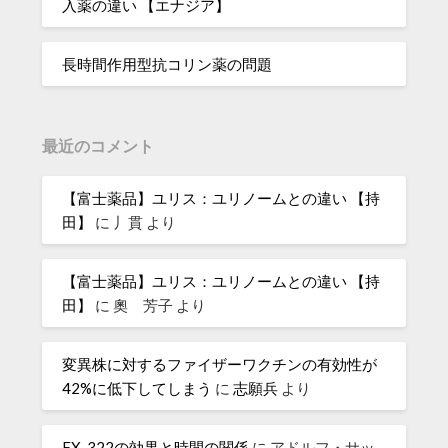
入薬の違い 【エナジア】
長時間作用型抗コリン薬の問題
最近のコメント
【富士薬品】ユリス：ユリノームとの違い 【持
田】
に
丿貫
より
【富士薬品】ユリス：ユリノームとの違い 【持
田】
に
奧 芳子
より
変異株に対するファイザーワクチンの有効性が
42%に低下してしまう
に
志願兵
より
FX-322の効果と時間の関係
に
アドルフ・サッ