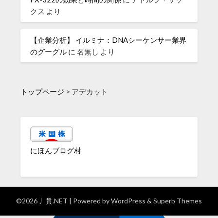
クス
より
【企業分析】 イルミナ：DNAシーケンサー業界
のグーグル
に
名無し
より
トップページ
>
アデカット
にほんブログ村
©2026 丿貫.NET
| Powered by
WordPress
&
Superb Themes