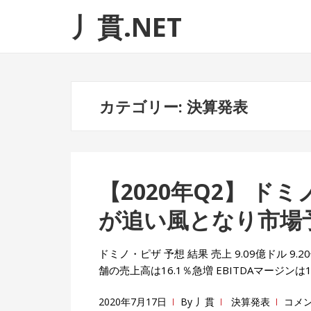
ナ
コ
丿貫.NET
ビ
ン
ゲ
テ
ー
ン
シ
ツ
ョ
へ
カテゴリー:
決算発表
ン
ス
へ
キ
ス
ッ
キ
プ
【2020年Q2】 
ッ
プ
が追い風となり市場
ドミノ・ピザ 予想 結果 売上 9.09億ドル 9.20
舗の売上高は16.1％急増 EBITDAマージンは18.
2020年7月17日
By
丿貫
決算発表
コメ