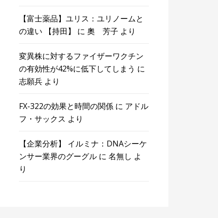
【富士薬品】ユリス：ユリノームと
の違い 【持田】
に
奧 芳子
より
変異株に対するファイザーワクチン
の有効性が42%に低下してしまう
に
志願兵
より
FX-322の効果と時間の関係
に
アドル
フ・サックス
より
【企業分析】 イルミナ：DNAシーケ
ンサー業界のグーグル
に
名無し
よ
り