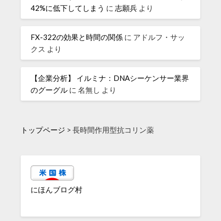
42%に低下してしまう
に
志願兵
より
FX-322の効果と時間の関係
に
アドルフ・サッ
クス
より
【企業分析】 イルミナ：DNAシーケンサー業界
のグーグル
に
名無し
より
トップページ
>
長時間作用型抗コリン薬
にほんブログ村