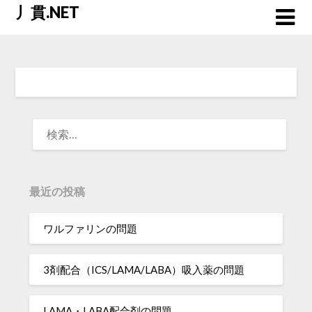
Skip
丿貫.NET
to
content
検
索:
最近の投稿
ワルファリンの問題
3剤配合（ICS/LAMA/LABA）吸入薬の問題
LAMA・LABA配合剤の問題