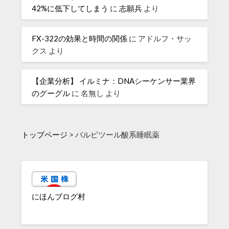
42%に低下してしまう
に
志願兵
より
FX-322の効果と時間の関係
に
アドルフ・サッ
クス
より
【企業分析】 イルミナ：DNAシーケンサー業界
のグーグル
に
名無し
より
トップページ
>
バルビツール酸系睡眠薬
にほんブログ村