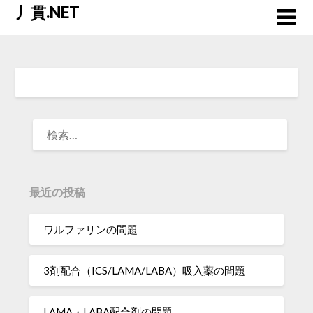
Skip
丿貫.NET
to
content
検
索:
最近の投稿
ワルファリンの問題
3剤配合（ICS/LAMA/LABA）吸入薬の問題
LAMA・LABA配合剤の問題