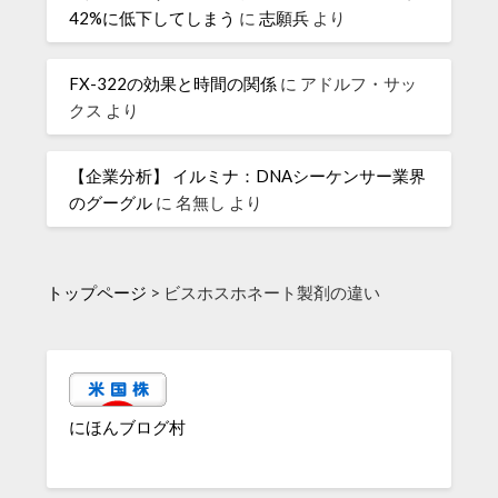
42%に低下してしまう
に
志願兵
より
FX-322の効果と時間の関係
に
アドルフ・サッ
クス
より
【企業分析】 イルミナ：DNAシーケンサー業界
のグーグル
に
名無し
より
トップページ
>
ビスホスホネート製剤の違い
にほんブログ村