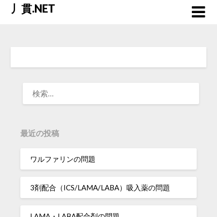
Skip
丿貫.NET
to
content
検
索:
最近の投稿
ワルファリンの問題
3剤配合（ICS/LAMA/LABA）吸入薬の問題
LAMA・LABA配合剤の問題