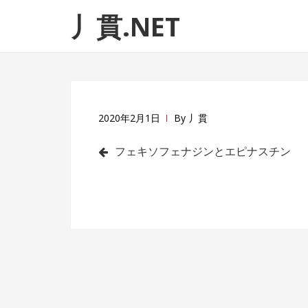
ナ
コ
丿貫.NET
ビ
ン
ゲ
テ
ー
ン
シ
ツ
ョ
へ
ン
ス
2020年2月1日
By
丿貫
へ
キ
投
ス
ッ
フェキソフェナジンとエピナスチン
キ
プ
稿
ッ
ナ
プ
ビ
ゲ
ー