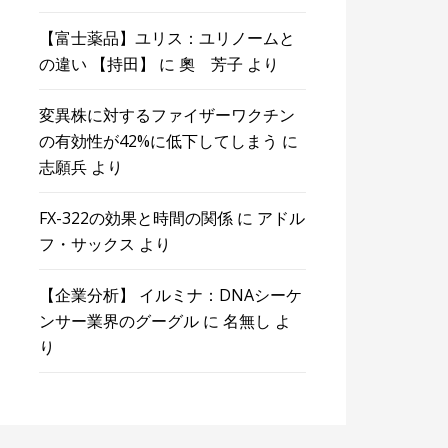
【富士薬品】ユリス：ユリノームと
の違い 【持田】
に
奧 芳子
より
変異株に対するファイザーワクチン
の有効性が42%に低下してしまう
に
志願兵
より
FX-322の効果と時間の関係
に
アドル
フ・サックス
より
【企業分析】 イルミナ：DNAシーケ
ンサー業界のグーグル
に
名無し
よ
り